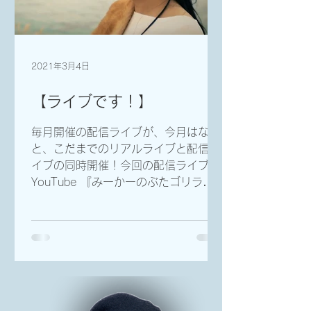
2021年3月4日
【ライブです！】
毎月開催の配信ライブが、今月はなん
と、こだまでのリアルライブと配信ラ
イブの同時開催！今回の配信ライブは
YouTube 『みーかーのぶたゴリラち
ゃんねる』からの無料配信となりま
す！ぶひぃー〜！！(̂•͈Ꙫ•͈⑅ )̂୭*ﾟ なお、
ライブ会場では...