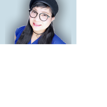
2021年2月16日
平川美香ライブ「北の街か
ら南の街まで素敵な歌を届
けます。カリー4
写真1つであなたの街へレッツだゴ