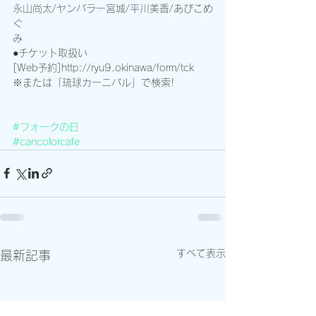
永山尚太/ヤンバラー宮城/平川美香/あびこめ
ぐ
み
●チケット取扱い
[Web予約]http://ryu9.okinawa/form/tck
※または「琉球カーニバル」で検索!
#フォークの日
#cancolorcafe
すべて表示
最新記事